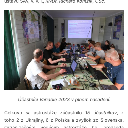
ústavu SAV, v. v. i.,
RNDr. Richard Komžík, CSc
.
Účastníci Variable 2023 v plnom nasadení.
Celkovo sa astrostáže zúčastnilo
15 účastníkov
, z
toho 2 z Ukrajiny, 6 z Poľska a zvyšok zo Slovenska.
Organizačným vedúcim astrostáže bol predseda