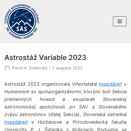
Preskočiť
na
obsah
Astrostáž Variable 2023
Pavol A. Dubovský
7. augusta 2023
Astrostáž 2023 organizovala
Vihorlatská
hvezdáreň
v
Humennom
so spoluorganizátormi, ktorými boli
Sekcia
premenných hviezd a exoplanét Slovenskej
astronomickej spoločnosti pri SAV a Slovenského
zväzu astronómov
(ďalej Sekcia),
Slovenská ústredná
hvezdáreň
v Hurbanove
a
Prírodovedecká fakulta
Univerzity P. J. Šafárika v Košiciach
. Podujatie sa