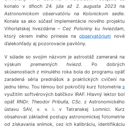
konalo v dňoch
24. júla až 2. augusta 2023
na
Astronomickom observatóriu na Kolonickom sedle
.
Konala sa ako súčasť implementácie nového projektu
Vihorlatskej hvezdárne –
Cez Poloniny ku hviezdam
,
ktorý okrem iného prinesie na
observatórium
nové
ďalekohľady aj pozorovacie pavilóny.
V súlade so svojim názvom je astrostáž zameraná na
výskum
premenných hviezd
. Po dobrých
skúsenostiach z minulého roka bola do programu opäť
zaradená séria prednášok a praktických cvičení na
jednu tému. Tou témou bol pokročilý kurz fotometrie
s
využitím softvérových balíčkov IRAF. Hlavný lektor bol
opäť
RNDr. Theodor Pribulla, CSc.
z Astronomického
ústavu SAV, v. v. i. v Tatranskej Lomnici. Kurz
obsahoval základné postupy astronomickej fotometrie
od získavania snímok, cez ich kalibráciu, identifikáciu