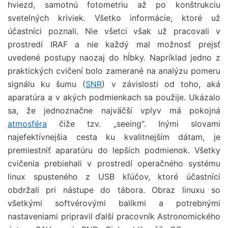
hviezd, samotnú fotometriu až po konštrukciu
svetelných kriviek. Všetko informácie, ktoré už
účastníci poznali. Nie všetci však už pracovali v
prostredí IRAF a nie každý mal možnosť prejsť
uvedené postupy naozaj do hĺbky. Napríklad jedno z
praktických cvičení bolo zamerané na analýzu pomeru
signálu ku šumu (
SNR
) v závislosti od toho, aká
aparatúra a v akých podmienkach sa použije. Ukázalo
sa, že jednoznačne najväčší vplyv má pokojná
atmosféra
čiže tzv. „seeing“. Inými slovami
najefektívnejšia cesta ku kvalitnejším dátam, je
premiestniť aparatúru do lepších podmienok. Všetky
cvičenia prebiehali v prostredí operačného systému
linux spusteného z USB kľúčov, ktoré účastníci
obdržali pri nástupe do tábora. Obraz linuxu so
všetkými softvérovými balíkmi a potrebnými
nastaveniami pripravil ďalší pracovník Astronomického