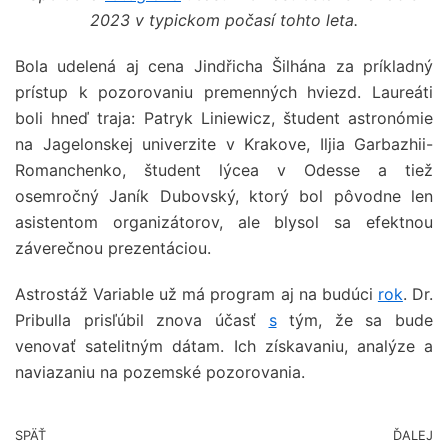
2023 v typickom počasí tohto leta.
Bola udelená aj cena Jindřicha Šilhána za príkladný
prístup k pozorovaniu premenných hviezd. Laureáti
boli hneď traja: Patryk Liniewicz, študent astronómie
na Jagelonskej univerzite v Krakove, Iljia Garbazhii-
Romanchenko, študent lýcea v Odesse a tiež
osemročný Janík Dubovský, ktorý bol pôvodne len
asistentom organizátorov, ale blysol sa efektnou
záverečnou prezentáciou.
Astrostáž Variable už má program aj na budúci
rok
. Dr.
Pribulla prisľúbil znova účasť
s
tým, že sa bude
venovať satelitným dátam. Ich získavaniu, analýze a
naviazaniu na pozemské pozorovania.
SPÄŤ
ĎALEJ