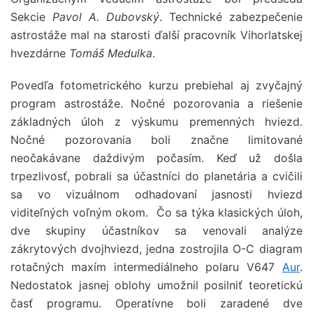
Sekcie
Pavol A. Dubovský
. Technické zabezpečenie
astrostáže mal na starosti ďalší pracovník Vihorlatskej
hvezdárne
Tomáš Medulka
.
Povedľa fotometrického kurzu prebiehal aj zvyčajný
program astrostáže. Nočné pozorovania a riešenie
základných úloh z výskumu premenných hviezd.
Nočné pozorovania boli značne limitované
neočakávane daždivým počasím. Keď už došla
trpezlivosť, pobrali sa účastníci do planetária a cvičili
sa vo vizuálnom odhadovaní jasnosti hviezd
viditeľných voľným okom. Čo sa týka klasických úloh,
dve skupiny účastníkov sa venovali analýze
zákrytových dvojhviezd, jedna zostrojila O-C diagram
rotačných maxím intermediálneho polaru V647
Aur
.
Nedostatok jasnej oblohy umožnil posilniť teoretickú
časť programu. Operatívne boli zaradené dve