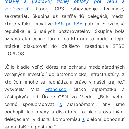
tmavej a [rádiovo] tichej oblohy pre vedu a
spoločnosť
, ktorej CPS zabezpečuje technický
sekretariát. Skupina už zahŕňa 16 delegácií, medzi
ktoré vďaka iniciatíve
SAS pri SAV
patrí aj Slovenská
republika a 6 stálych pozorovateľov. Skupina bola
uznaná ako cenné fórum, na ktorom sa bude o tejto
otázke diskutovať do ďalšieho zasadnutia STSC
COPUOS.
„Čile kladie veľký dôraz na ochranu medzinárodných
verejných investícií do astronomickej infraštruktúry, z
ktorých mnohé sa nachádzajú práve v našej krajine,“
vysvetlila Mila
Francisco
, čilská diplomatka a
zástupkyňa pri Úrade OSN vo Viedni. „Bolo veľmi
cenné spolupracovať
s
astronómami, aby sme
pochopili ich obavy a diskutovali o nich
s
ostatnými
delegáciami v duchu kompromisu
s
cieľom dohodnúť
sa na ďalšom postupe.“