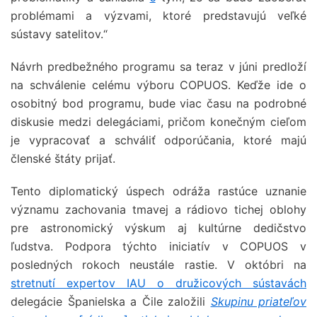
problémami a výzvami, ktoré predstavujú veľké
sústavy satelitov.“
Návrh predbežného programu sa teraz v júni predloží
na schválenie celému výboru COPUOS. Keďže ide o
osobitný bod programu, bude viac času na podrobné
diskusie medzi delegáciami, pričom konečným cieľom
je vypracovať a schváliť odporúčania, ktoré majú
členské štáty prijať.
Tento diplomatický úspech odráža rastúce uznanie
významu zachovania tmavej a rádiovo tichej oblohy
pre astronomický výskum aj kultúrne dedičstvo
ľudstva. Podpora týchto iniciatív v COPUOS v
posledných rokoch neustále rastie. V októbri na
stretnutí expertov IAU o družicových sústavách
delegácie Španielska a Čile založili
Skupinu priateľov