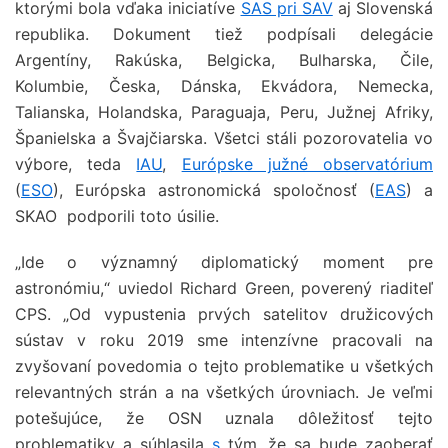
ktorými bola vďaka iniciatíve
SAS pri SAV
aj Slovenská
republika. Dokument tiež podpísali delegácie
Argentíny, Rakúska, Belgicka, Bulharska, Čile,
Kolumbie, Česka, Dánska, Ekvádora, Nemecka,
Talianska, Holandska, Paraguaja, Peru, Južnej Afriky,
Španielska a Švajčiarska. Všetci stáli pozorovatelia vo
výbore, teda
IAU
,
Európske južné observatórium
(
ESO
), Európska astronomická spoločnosť (
EAS
) a
SKAO podporili toto úsilie.
„Ide o významný diplomatický moment pre
astronómiu,“ uviedol Richard Green, poverený riaditeľ
CPS. „Od vypustenia prvých satelitov družicových
sústav v roku 2019 sme intenzívne pracovali na
zvyšovaní povedomia o tejto problematike u všetkých
relevantných strán a na všetkých úrovniach. Je veľmi
potešujúce, že OSN uznala dôležitosť tejto
problematiky a súhlasila
s
tým, že sa bude zaoberať