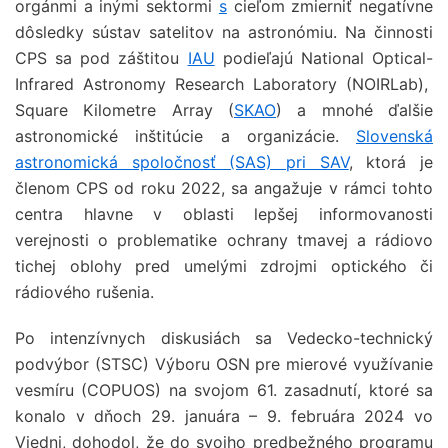
orgánmi a inými sektormi
s
cieľom zmierniť negatívne
dôsledky sústav satelitov na astronómiu. Na činnosti
CPS sa pod záštitou
IAU
podieľajú National Optical-
Infrared Astronomy Research Laboratory (NOIRLab),
Square Kilometre Array (
SKAO
) a mnohé ďalšie
astronomické inštitúcie a organizácie.
Slovenská
astronomická spoločnosť (SAS) pri SAV
, ktorá je
členom CPS od roku 2022, sa angažuje v rámci tohto
centra hlavne v oblasti lepšej informovanosti
verejnosti o problematike ochrany tmavej a rádiovo
tichej oblohy pred umelými zdrojmi optického či
rádiového rušenia.
Po intenzívnych diskusiách sa Vedecko-technický
podvýbor (STSC) Výboru OSN pre mierové využívanie
vesmíru (COPUOS) na svojom 61. zasadnutí, ktoré sa
konalo v dňoch 29. januára – 9. februára 2024 vo
Viedni, dohodol, že do svojho predbežného programu