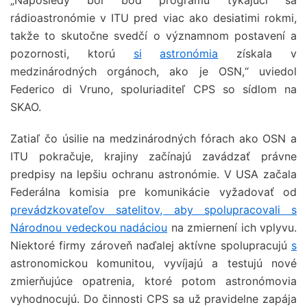
„Naposledy bol bod programu týkajúci sa
rádioastronómie v ITU pred viac ako desiatimi rokmi,
takže to skutočne svedčí o významnom postavení a
pozornosti, ktorú
si
astronómia
získala v
medzinárodných orgánoch, ako je OSN,“ uviedol
Federico di Vruno, spoluriaditeľ CPS so sídlom na
SKAO.
Zatiaľ čo úsilie na medzinárodných fórach ako OSN a
ITU pokračuje, krajiny začínajú zavádzať právne
predpisy na lepšiu ochranu astronómie. V USA začala
Federálna komisia pre komunikácie vyžadovať od
prevádzkovateľov satelitov, aby spolupracovali s
Národnou vedeckou nadáciou
na zmiernení ich vplyvu.
Niektoré firmy zároveň naďalej aktívne spolupracujú
s
astronomickou komunitou, vyvíjajú a testujú nové
zmierňujúce opatrenia, ktoré potom astronómovia
vyhodnocujú. Do činnosti CPS sa už pravidelne zapája