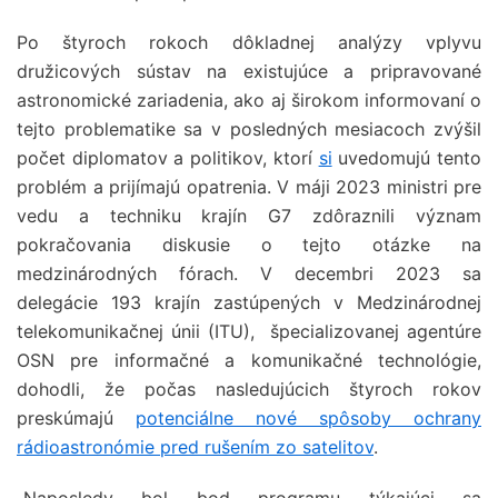
Po štyroch rokoch dôkladnej analýzy vplyvu
družicových sústav na existujúce a pripravované
astronomické zariadenia, ako aj širokom informovaní o
tejto problematike sa v posledných mesiacoch zvýšil
počet diplomatov a politikov, ktorí
si
uvedomujú tento
problém a prijímajú opatrenia. V máji 2023 ministri pre
vedu a techniku krajín G7 zdôraznili význam
pokračovania diskusie o tejto otázke na
medzinárodných fórach. V decembri 2023 sa
delegácie 193 krajín zastúpených v Medzinárodnej
telekomunikačnej únii (ITU), špecializovanej agentúre
OSN pre informačné a komunikačné technológie,
dohodli, že počas nasledujúcich štyroch rokov
preskúmajú
potenciálne nové spôsoby ochrany
rádioastronómie pred rušením zo satelitov
.