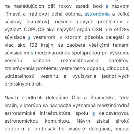
na nasledujúcich päť rokov zaradí bod
s
názvom
„Tmavá a [rádiovo] tichá obloha,
astronómia
a veľké
sústavy [satelitov]: riešenie nových problémov a
výziev“. COPUOS ako najvyšší orgán OSN pre otázky
súvisiace
s
vesmírom, v ktorom pôsobia delegáti z
viac ako 102 krajín, sa zaoberá všetkými témami
súvisiacimi
s
medzinárodnou spoluprácou pri výskume
vesmíru vrátane rozmiestňovania satelitov,
zmierňovania problému vesmírneho odpadu, dlhodobej
udržateľnosti vesmíru a využívania jednotlivých
orbitálnych dráh.
Návrh predložili delegácie Čile a Španielska, teda
krajín, v ktorých sa nachádza významná medzinárodná
astronomická infraštruktúra, spolu
s
celosvetovou
astronomickou komunitou. Návrh získal širokú
podporu a podpísali ho viaceré delegácie, medzi