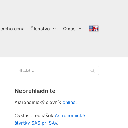
ereho cena
Členstvo
O nás
Neprehliadnite
Astronomický slovník
online
.
Cyklus prednášok
Astronomické
štvrtky SAS pri SAV
.