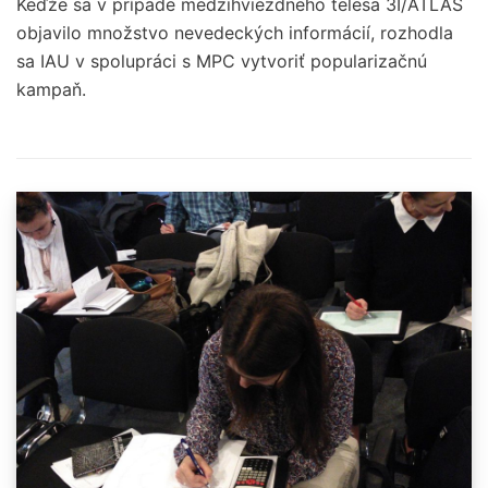
Keďže sa v prípade medzihviezdneho telesa 3I/ATLAS
objavilo množstvo nevedeckých informácií, rozhodla
sa IAU v spolupráci s MPC vytvoriť popularizačnú
kampaň.