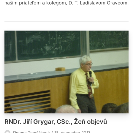
naším priateľom a kolegom, D. T. Ladislavom Oravcom.
RNDr. Jiří Grygar, CSc., Žeň objevů
Simona Tomášková
18. decembra 2017