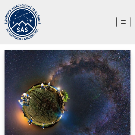
Preskočiť
na
obsah