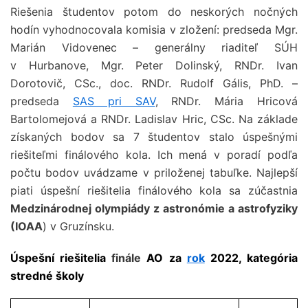
Riešenia študentov potom do neskorých nočných
hodín vyhodnocovala komisia v zložení: predseda Mgr.
Marián Vidovenec – generálny riaditeľ SÚH
v Hurbanove, Mgr. Peter Dolinský, RNDr. Ivan
Dorotovič, CSc., doc. RNDr. Rudolf Gális, PhD. –
predseda
SAS pri SAV
, RNDr. Mária Hricová
Bartolomejová a RNDr. Ladislav Hric, CSc. Na základe
získaných bodov sa 7 študentov stalo úspešnými
riešiteľmi finálového kola. Ich mená v poradí podľa
počtu bodov uvádzame v priloženej tabuľke. Najlepší
piati úspešní riešitelia finálového kola sa zúčastnia
Medzinárodnej olympiády z astronómie a astrofyziky
(IOAA
) v Gruzínsku.
Úspešní riešitelia
finále
AO za
rok
2022, kategória
stredné školy