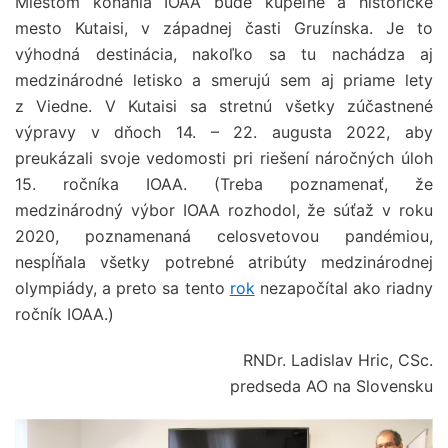
Miestom konania IOAA bude kúpeľné a historické
mesto Kutaisi, v západnej časti Gruzínska. Je to
výhodná destinácia, nakoľko sa tu nachádza aj
medzinárodné letisko a smerujú sem aj priame lety
z Viedne. V Kutaisi sa stretnú všetky zúčastnené
výpravy v dňoch 14. – 22. augusta 2022, aby
preukázali svoje vedomosti pri riešení náročných úloh
15. ročníka IOAA. (Treba poznamenať, že
medzinárodný výbor IOAA rozhodol, že súťaž v roku
2020, poznamenaná celosvetovou pandémiou,
nespĺňala všetky potrebné atribúty medzinárodnej
olympiády, a preto sa tento
rok
nezapočítal ako riadny
ročník IOAA
.)
RNDr. Ladislav Hric, CSc.
predseda AO na Slovensku