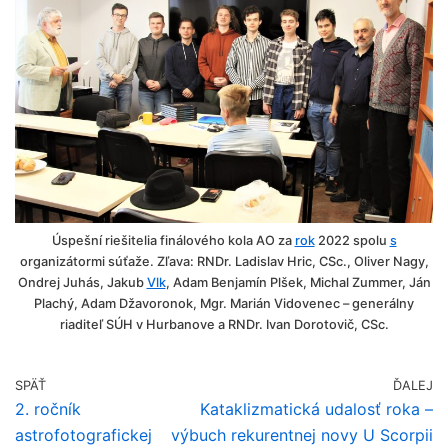
Úspešní riešitelia finálového kola AO za
rok
2022 spolu
s
organizátormi súťaže. Zľava: RNDr. Ladislav Hric, CSc., Oliver Nagy,
Ondrej Juhás, Jakub
Vlk
, Adam Benjamín Plšek, Michal Zummer, Ján
Plachý, Adam Džavoronok, Mgr. Marián Vidovenec – generálny
riaditeľ SÚH v Hurbanove a RNDr. Ivan Dorotovič, CSc.
SPÄŤ
ĎALEJ
2. ročník
Kataklizmatická udalosť roka –
astrofotografickej
výbuch rekurentnej novy U Scorpii