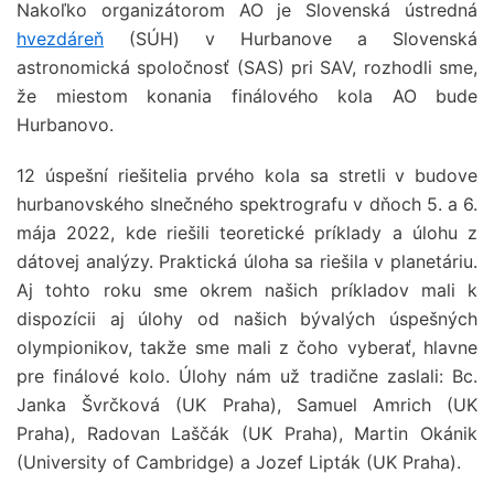
Nakoľko organizátorom AO je
Slovenská ústredná
hvezdáreň
(SÚH
)
v Hurbanove a Slovenská
astronomická spoločnosť (SAS) pri SAV, rozhodli sme,
že miestom konania finálového kola AO bude
Hurbanovo.
12 úspešní riešitelia prvého kola sa stretli v budove
hurbanovského slnečného spektrografu v dňoch 5. a 6.
mája 2022, kde riešili teoretické príklady a úlohu z
dátovej analýzy. Praktická úloha sa riešila v planetáriu.
Aj tohto roku sme okrem našich príkladov mali k
dispozícii aj úlohy od našich bývalých úspešných
olympionikov, takže sme mali z čoho vyberať, hlavne
pre finálové kolo. Úlohy nám už tradične zaslali: Bc.
Janka Švrčková (UK Praha), Samuel Amrich (UK
Praha), Radovan Laščák (UK Praha), Martin Okánik
(University of Cambridge) a Jozef Lipták (UK Praha).