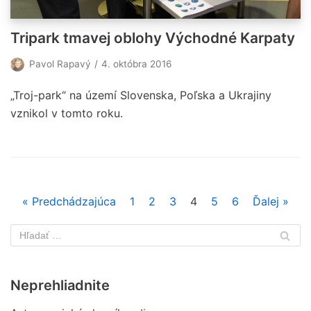
Tripark tmavej oblohy Východné Karpaty
Pavol Rapavý
4. októbra 2016
„Troj-park“ na území Slovenska, Poľska a Ukrajiny
vznikol v tomto roku.
« Predchádzajúca
1
2
3
4
5
6
Ďalej »
Neprehliadnite