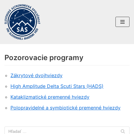
Preskočiť
na
obsah
Pozorovacie programy
Zákrytové dvojhviezdy
High Amplitude Delta Scuti Stars (HADS)
Kataklizmatické premenné hviezdy
Polopravidelné a symbiotické premenné hviezdy