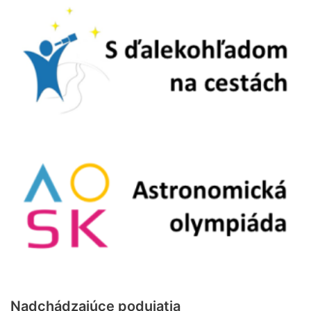
Nadchádzajúce podujatia