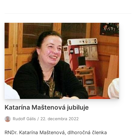
Katarína Maštenová jubiluje
Rudolf Gális
22. decembra 2022
RNDr. Katarína Maštenová, dlhoročná členka