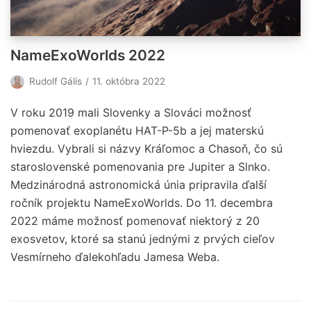
NameExoWorlds 2022
Rudolf Gális
11. októbra 2022
V roku 2019 mali Slovenky a Slováci možnosť
pomenovať exoplanétu HAT-P-5b a jej materskú
hviezdu. Vybrali si názvy Kráľomoc a Chasoň, čo sú
staroslovenské pomenovania pre Jupiter a Slnko.
Medzinárodná astronomická únia pripravila ďalší
ročník projektu NameExoWorlds. Do 11. decembra
2022 máme možnosť pomenovať niektorý z 20
exosvetov, ktoré sa stanú jednými z prvých cieľov
Vesmírneho ďalekohľadu Jamesa Weba.