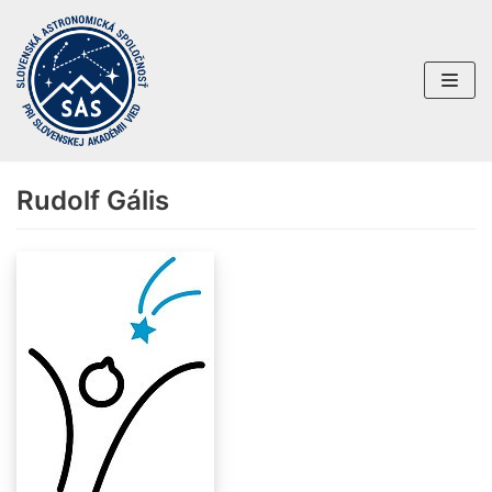
Preskočiť
na
obsah
Rudolf Gális