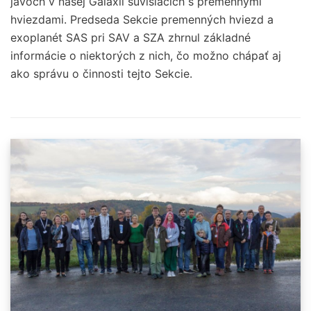
javoch v našej Galaxii súvisiacich s premennými
hviezdami. Predseda Sekcie premenných hviezd a
exoplanét SAS pri SAV a SZA zhrnul základné
informácie o niektorých z nich, čo možno chápať aj
ako správu o činnosti tejto Sekcie.