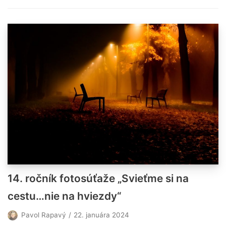
14. ročník fotosúťaže „Svieťme si na
cestu…nie na hviezdy“
Pavol Rapavý
22. januára 2024