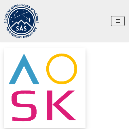
Preskočiť
na
obsah