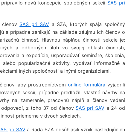
pripravilo novú koncepciu spoločných sekcií
SAS pri
a členov
SAS pri SAV
a SZA, ktorých spája spoločný
jú a prípadne zanikajú na základe záujmu ich členov o
rizačnú činnosť. Hlavnou náplňou činnosti sekcie je:
ných a odborných úloh vo svojej oblasti činnosti,
rovania a expedície, usporadúvať semináre, školenia,
e alebo popularizačné aktivity, vydávať informačné a
ekciami iných spoločností a inými organizáciami.
členov, aby prostredníctvom
online formulára
vyjadrili
ovaných sekcií, prípadne predložili vlastné návrhy na
ávrhy na zameranie, pracovnú náplň a členov vedení
6 odpovedí, z toho 37 od členov
SAS pri SAV
a 24 od
 činnosť priemerne v dvoch sekciách.
AS pri SAV
a Rada SZA odsúhlasili vznik nasledujúcich