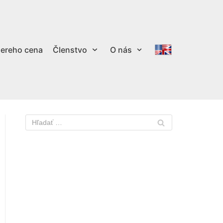
ereho cena
Členstvo
O nás