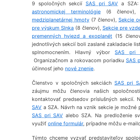
9 spoločných sekcií
SAS pri SAV
a SZA
astronomickej terminológie
(6 členov)
medziplanetárnej hmoty
(7 členov),
Sekcie o
pre výskum Slnka
(8 členov),
Sekcie pre vzde
premenných hviezd a exoplanét
(15 členo
jednotlivých sekcií boli zaslané zakladacie li
splnomocnením. Hlavný výbor
SAS pri
Organizačnom a rokovacom poriadku
SAS p
účinnosť jeho
nové znenie
.
Členstvo v spoločných sekciách
SAS pri S
záujmu môžu členovia našich spoločnos
kontaktovať predsedov príslušných sekcií. 
SAV
a SZA. Návrh na vznik sekcie je možné p
SAS pri SAV
alebo SZA. Na predloženie svo
využiť
online formulár
, prípadne môžu e-mail
Týmto chceme vyzvať predstaviteľov spolo