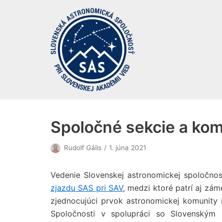
Preskočiť
na
obsah
Spoločné sekcie a kom
Rudolf Gális
1. júna 2021
Vedenie Slovenskej astronomickej spoločnos
zjazdu SAS pri SAV
, medzi ktoré patrí aj zá
zjednocujúci prvok astronomickej komunity 
Spoločnosti v spolupráci so Slovenský