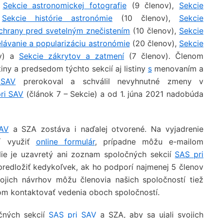
:
Sekcie astronomickej fotografie
(9 členov),
Sekcie
,
Sekcie histórie astronómie
(10 členov),
Sekcie
chrany pred svetelným znečistením
(10 členov),
Sekcie
lávanie a popularizáciu astronómie
(20 členov),
Sekcie
v) a
Sekcie zákrytov a zatmení
(7 členov). Členom
stiny a predsedom týchto sekcií aj listiny
s
menovaním a
 SAV
prerokoval a schválil nevyhnutné zmeny v
ri SAV
(článok 7 – Sekcie) a od 1. júna 2021 nadobúda
AV
a SZA zostáva i naďalej otvorené. Na vyjadrenie
tí využiť
online formulár
, prípadne môžu e-mailom
Nie je uzavretý ani zoznam spoločných sekcií
SAS pri
redložiť kedykoľvek, ak ho podporí najmenej 5 členov
jich návrhov môžu členovia našich spoločností tiež
om kontaktovať vedenia oboch spoločností.
čných sekcií
SAS pri SAV
a SZA, aby sa ujali svojich