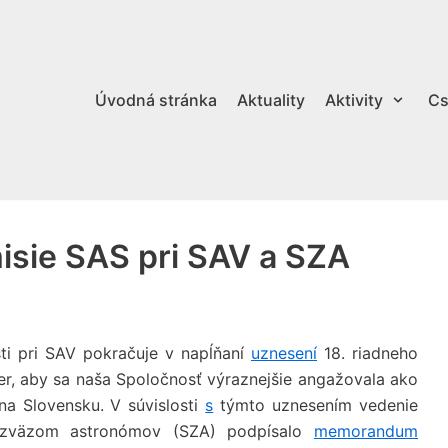
Úvodná stránka
Aktuality
Aktivity
Cs
isie SAS pri SAV a SZA
ti pri SAV pokračuje v napĺňaní
uznesení
18. riadneho
mer, aby sa naša Spoločnosť výraznejšie angažovala ako
na Slovensku. V súvislosti
s
týmto uznesením vedenie
m zväzom astronómov (SZA) podpísalo
memorandum