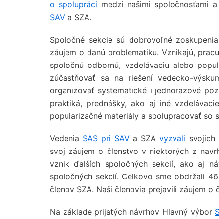
o spolupráci
medzi našimi spoločnosťami a 
SAV
a SZA.
Spoločné sekcie sú dobrovoľné zoskupeni
záujem o danú problematiku. Vznikajú, pracu
spoločnú odbornú, vzdelávaciu alebo popula
zúčastňovať sa na riešení vedecko-výskum
organizovať systematické i jednorazové pozo
praktiká, prednášky, ako aj iné vzdelávaci
popularizačné materiály a spolupracovať so s
Vedenia
SAS pri SAV
a SZA
vyzvali
svojich 
svoj záujem o členstvo v niektorých z navrh
vznik ďalších spoločných sekcií, ako aj n
spoločných sekcií. Celkovo sme obdržali 4
členov SZA. Naši členovia prejavili záujem o
Na základe prijatých návrhov Hlavný výbor
S